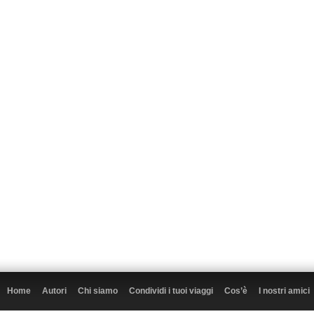
Home
Autori
Chi siamo
Condividi i tuoi viaggi
Cos’è
I nostri amici