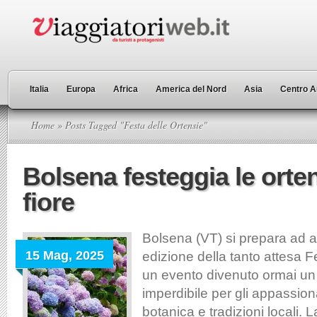
Italia
Europa
Africa
America del Nord
Asia
Centro A
Home
» Posts Tagged "Festa delle Ortensie"
Bolsena festeggia le orten
fiore
Bolsena (VT) si prepara ad a
15 Mag, 2025
edizione della tanto attesa F
un evento divenuto ormai u
imperdibile per gli appassiona
botanica e tradizioni locali. 