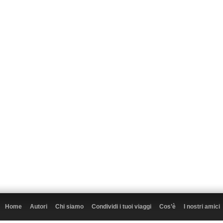
Home
Autori
Chi siamo
Condividi i tuoi viaggi
Cos’è
I nostri amici