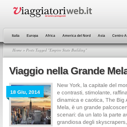
Italia
Europa
Africa
America del Nord
Asia
Centro A
Home
» Posts Tagged "Empire State Building"
Viaggio nella Grande Mel
New York, la capitale del mon
18 Giu, 2014
e contrasti, stimolante, raffin
dinamica e caotica, The Big 
Mela, è un grande palcosceni
scenari: da un lato la parte a
grandiosa degli skyscrapers, d