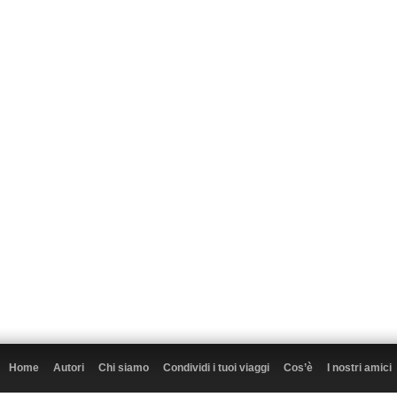
Home
Autori
Chi siamo
Condividi i tuoi viaggi
Cos’è
I nostri amici