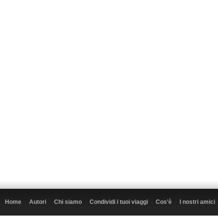
Home
Autori
Chi siamo
Condividi i tuoi viaggi
Cos’è
I nostri amici