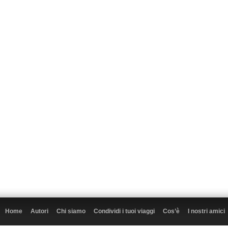
Home
Autori
Chi siamo
Condividi i tuoi viaggi
Cos’è
I nostri amici