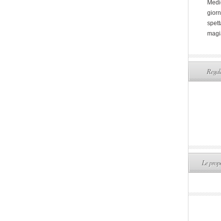
Medi
giorn
spett
magi
Regala
Le propo