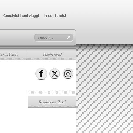
Condividi i tuoi viaggi
I nostri amici
ci un Click !
I nostri social
Regalaci un Click !