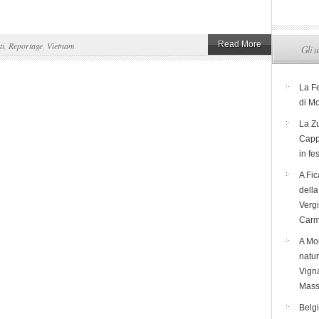
Read More
ti
,
Reportage
,
Vietnam
Gli u
La F
di M
La Zu
Capp
in fe
A Fic
dell
Verg
Carm
A Mon
natur
Vigna
Mass
Belg