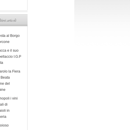
ltimi articoli
esta al Borgo
orcone
cca e il suo
ellaccio I.G.P
sta
arolo la Fiera
a Beata
ine del
ine
opoli i vini
ali di
ioli in
eria
ioioso