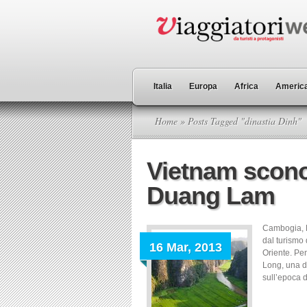
Italia
Europa
Africa
America
Home
» Posts Tagged "dinastia Dinh"
Vietnam scono
Duang Lam
Cambogia, L
dal turismo 
16 Mar, 2013
Oriente. Pe
Long, una de
sull’epoca d