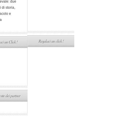
evale: due
i di storia,
acolo e
a
Regalaci un click !
ci un Click !
ste dei partner