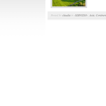
Posted by
claudia
in
-SERVIZIO-
,
Asia
,
Continen