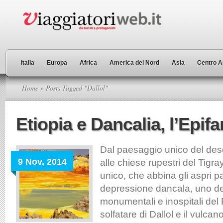
Italia
Europa
Africa
America del Nord
Asia
Centro A
Home
» Posts Tagged "Dallol"
Etiopia e Dancalia, l’Epif
Dal paesaggio unico del dese
9 Nov, 2014
alle chiese rupestri del Tigray
unico, che abbina gli aspri p
depressione dancala, uno dei
monumentali e inospitali del 
solfatare di Dallol e il vulcano