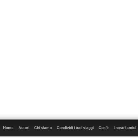
Home
Autori
Chi siamo
Condividi i tuoi viaggi
Cos’è
I nostri amici