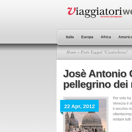
Italia
Europa
Africa
America
Home
» Posts Tagged "Czestochowa"
Josè Antonio G
pellegrino dei
Per voto ha 
Venezia è s
22 Apr, 2012
il vecchio m
ottantacinqu
visitare tut