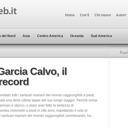
Home
Cos’è
Chi siamo
Autori
 del Nord
Asia
Centro America
Oceania
Sud America
Regala
arcia Calvo, il
 record
visitato tutti i santuari mariani del mondo raggiungibili a piedi.
tata una delle ultime tappe del suo lungo viaggio. Perché ormai
arinaio è stanco, e dopo aver fatto la bellezza di
emila chilometri a piedi in otto anni, rispettando il voto di
ti i santuari mariani del mondo raggiungibili camminando, ha...