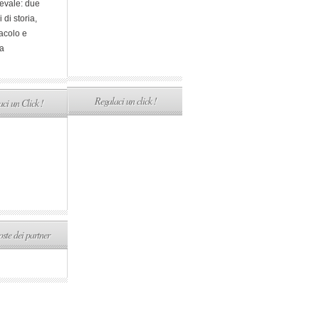
evale: due
i di storia,
acolo e
a
Regalaci un click !
ci un Click !
ste dei partner