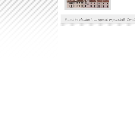
Posted by
claudia
in
... (quasi) impossibili
,
Conti