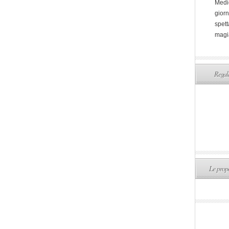
Medi
giorn
spett
magi
Regala
Le propo