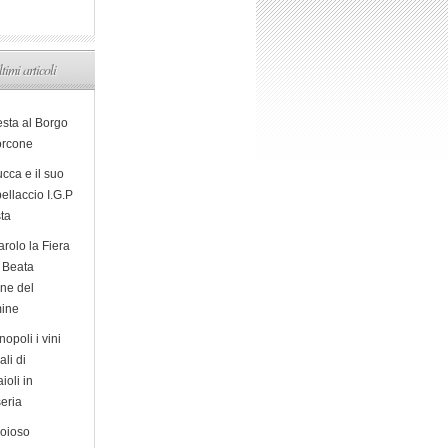
ltimi articoli
esta al Borgo
orcone
cca e il suo
ellaccio I.G.P
sta
arolo la Fiera
a Beata
ine del
ine
opoli i vini
ali di
ioli in
eria
ioioso