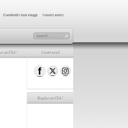
Condividi i tuoi viaggi
I nostri amici
ci un Click !
I nostri social
Regalaci un Click !