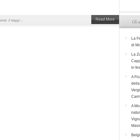
Read More
nenti
,
I viaggi ...
Gli u
La F
di M
La Zu
Capp
in fe
A Fic
dell
Verg
Carm
A Mon
natur
Vigna
Mass
Belg