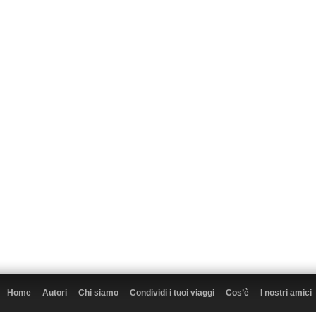
Home
Autori
Chi siamo
Condividi i tuoi viaggi
Cos’è
I nostri amici