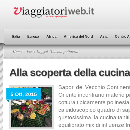
Italia
Europa
Africa
America del Nord
Asia
Centro A
Home
» Posts Tagged "Cucina polinesia"
Alla scoperta della cucina
Sapori del Vecchio Continent
5 Ott, 2015
Oriente incontrano materie p
cottura tipicamente polinesia
caleidoscopico quadro di sa
gustosissima, la cucina tahi
equilibrato mix di influenze f