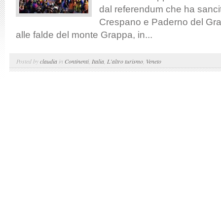
dal referendum che ha sancit
Crespano e Paderno del Grap
alle falde del monte Grappa, in...
Posted by
claudia
in
Continenti
,
Italia
,
L'altro turismo
,
Veneto