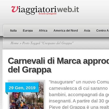
Italia
Europa
Africa
America del Nord
Asia
Centro A
Home
» Posts Tagged "Crespano del Grappa"
Carnevali di Marca appro
del Grappa
“Inaugurare” un nuovo Comun
29 Gen, 2019
carnevalesca di cui saranno p
bambini, accompagnati da ge
insegnanti. A partire dal 30 
Pieve del Grappa è una real