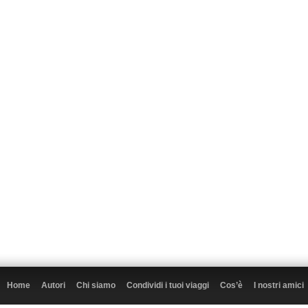
Home
Autori
Chi siamo
Condividi i tuoi viaggi
Cos’è
I nostri amici