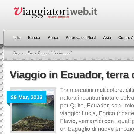
Italia
Europa
Africa
America del Nord
Asia
Centro A
Home
» Posts Tagged "Cochasquí"
Viaggio in Ecuador, terra 
Tra mercatini multicolore, cit
29 Mar, 2013
natura incontaminata e selva
per Quito, Ecuador, con i mi
viaggio: Lucia, Enrico (ribat
Flavio, veri amici con i quali
un bagaglio di nuove emozion