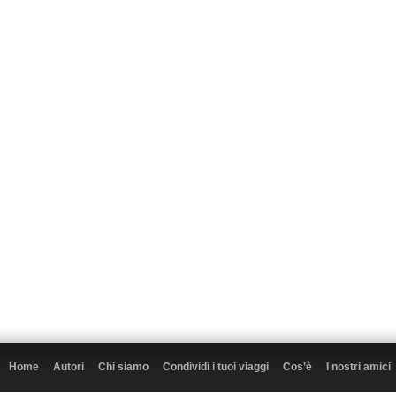
Home
Autori
Chi siamo
Condividi i tuoi viaggi
Cos’è
I nostri amici