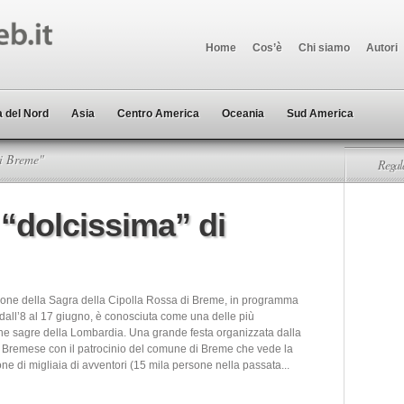
Home
Cos’è
Chi siamo
Autori
 del Nord
Asia
Centro America
Oceania
Sud America
di Breme"
Regala
 “dolcissima” di
ione della Sagra della Cipolla Rossa di Breme, in programma
dall’8 al 17 giugno, è conosciuta come una delle più
iche sagre della Lombardia. Una grande festa organizzata dalla
a Bremese con il patrocinio del comune di Breme che vede la
ne di migliaia di avventori (15 mila persone nella passata...