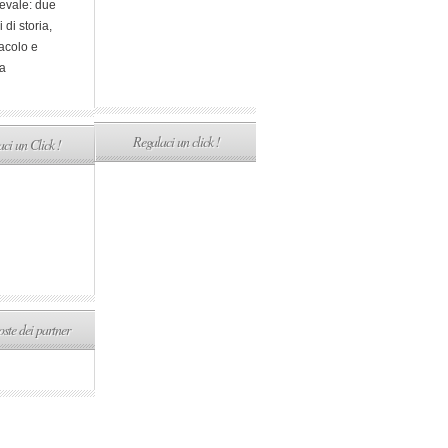
evale: due
i di storia,
acolo e
a
Regalaci un click !
ci un Click !
ste dei partner