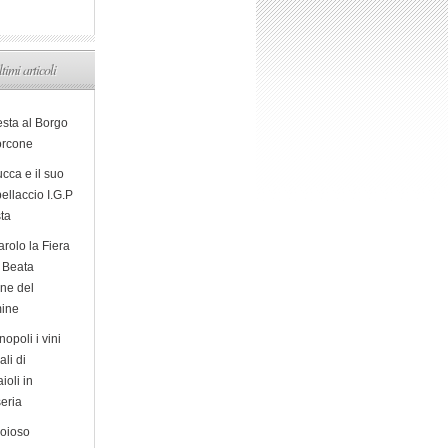
ltimi articoli
esta al Borgo
orcone
cca e il suo
ellaccio I.G.P
sta
arolo la Fiera
a Beata
ine del
ine
opoli i vini
ali di
ioli in
eria
ioioso