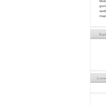
Medi
giorn
spett
magi
Regala
Le propo