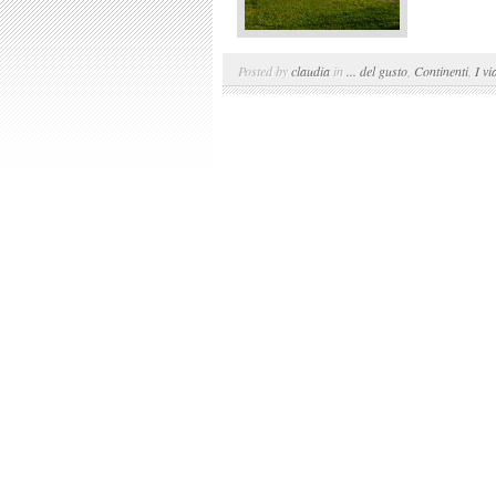
Posted by
claudia
in
... del gusto
,
Continenti
,
I vi