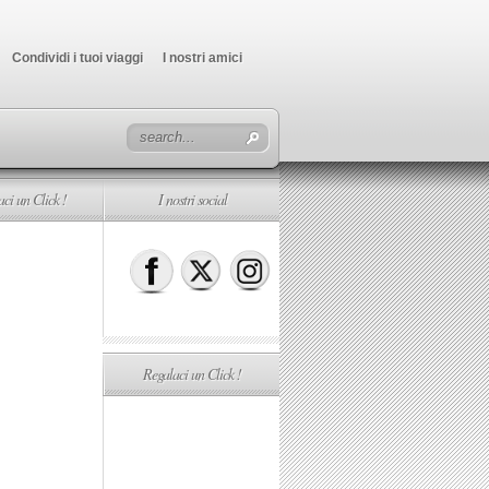
Condividi i tuoi viaggi
I nostri amici
ci un Click !
I nostri social
Regalaci un Click !