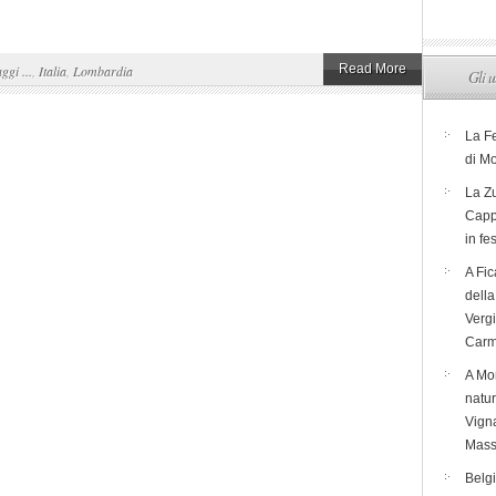
Read More
aggi ...
,
Italia
,
Lombardia
Gli u
La F
di M
La Zu
Capp
in fe
A Fic
dell
Verg
Carm
A Mon
natur
Vigna
Mass
Belg