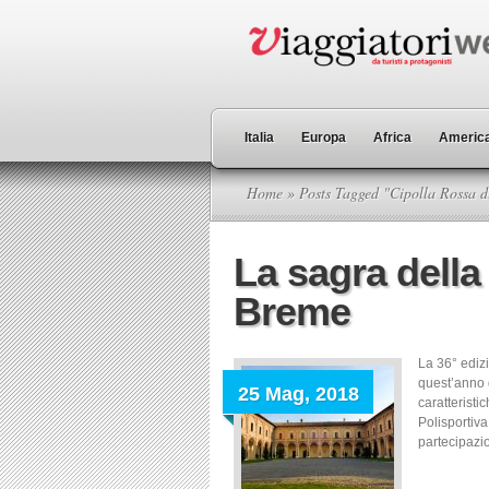
Italia
Europa
Africa
America
Home
» Posts Tagged "Cipolla Rossa 
La sagra della
Breme
La 36° ediz
quest’anno 
25 Mag, 2018
caratterist
Polisportiv
partecipazio