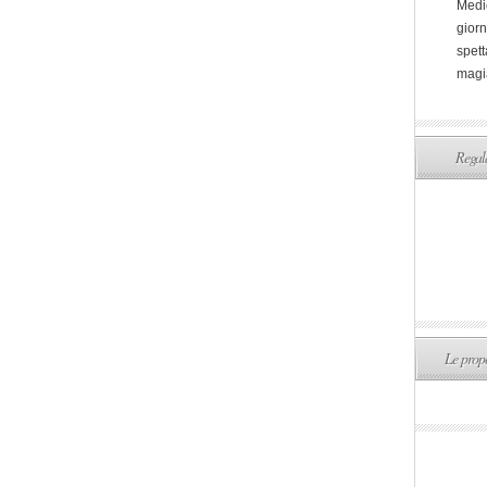
Medi
giorn
spett
magi
Regala
Le propo