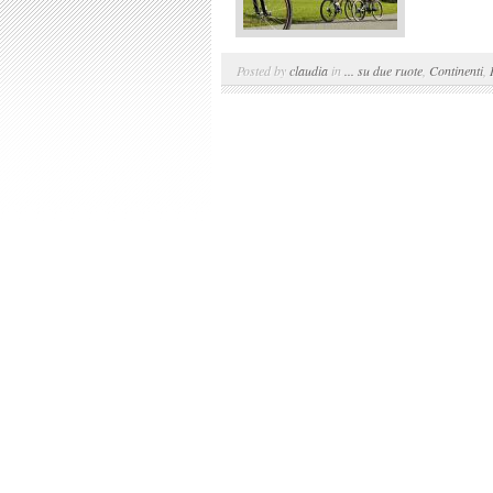
Posted by
claudia
in
... su due ruote
,
Continenti
,