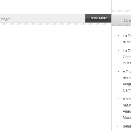
Read More
I viaggi ...
Gli u
La F
di M
La Zu
Capp
in fe
A Fic
dell
Verg
Carm
A Mon
natur
Vigna
Mass
Belg