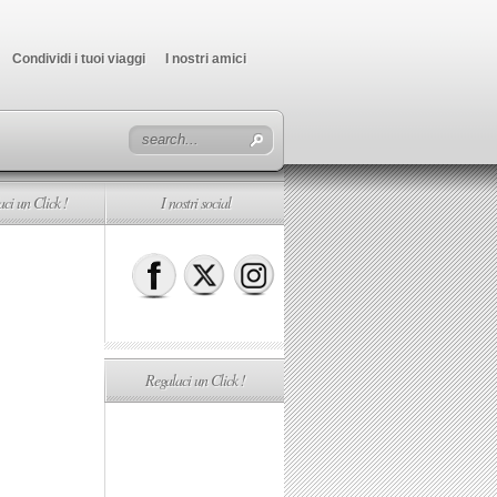
Condividi i tuoi viaggi
I nostri amici
ci un Click !
I nostri social
Regalaci un Click !