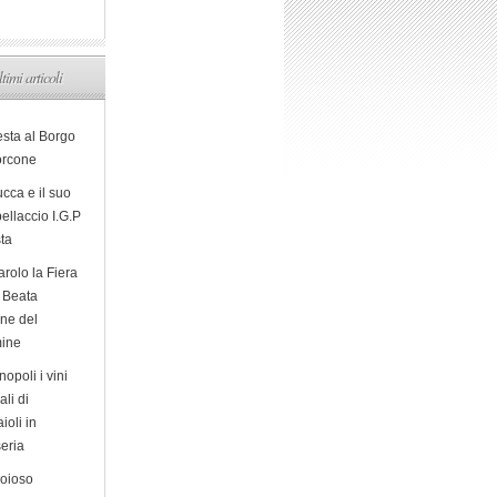
ltimi articoli
esta al Borgo
orcone
cca e il suo
ellaccio I.G.P
sta
arolo la Fiera
a Beata
ine del
ine
opoli i vini
ali di
ioli in
eria
ioioso