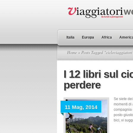
Italia
Europa
Africa
America
Home
» Posts Tagged "cicloviaggiatori
I 12 libri sul 
perdere
Se siete dei 
momenti di a
11 Mag, 2014
compagnia di
posto giusto
bici, vi sugg