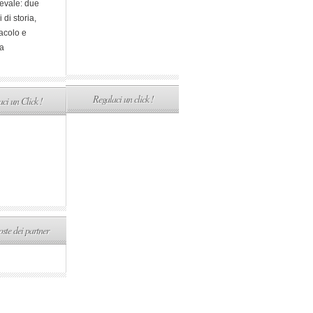
evale: due
i di storia,
acolo e
a
Regalaci un click !
ci un Click !
ste dei partner