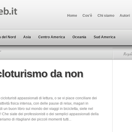
Home
Cos’è
Chi siamo
Autori
 del Nord
Asia
Centro America
Oceania
Sud America
"
Regala
cicloturismo da non
cicloturisti appassionati di lettura, o se vi piace conciliare dei
ttività fisica intensa, con delle pause di relax, magari in
 un buon libro sul mondo dei viaggi in bicicletta, siete nel
! Che siate dei professionisti o dei semplici appassionati della
eriamo di ritagliarvi dei piccoli momenti tutti...