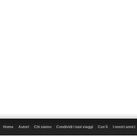
Home
Autori
Chi siamo
Condividi i tuoi viaggi
Cos’è
I nostri amici