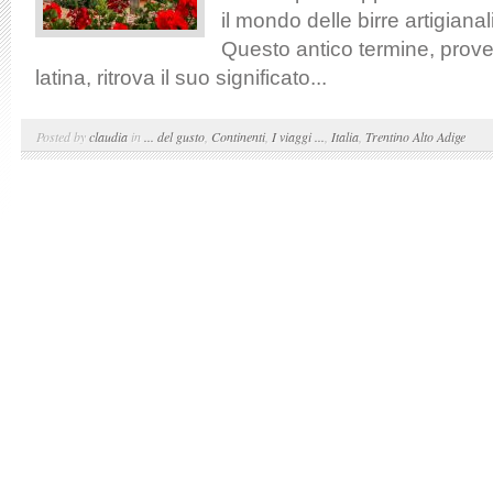
il mondo delle birre artigianal
Questo antico termine, prove
latina, ritrova il suo significato...
Posted by
claudia
in
... del gusto
,
Continenti
,
I viaggi ...
,
Italia
,
Trentino Alto Adige