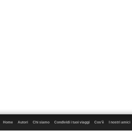
Home
Autori
Chi siamo
Condividi i tuoi viaggi
Cos’è
I nostri amici