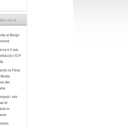
ltimi articoli
esta al Borgo
orcone
cca e il suo
ellaccio I.G.P
sta
arolo la Fiera
a Beata
ine del
ine
opoli i vini
ali di
ioli in
eria
ioioso