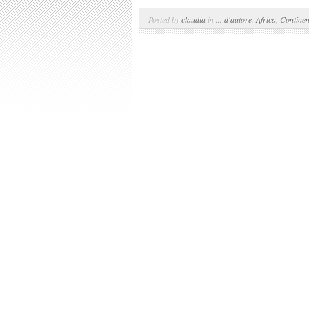
Posted by
claudia
in
... d'autore
,
Africa
,
Continen