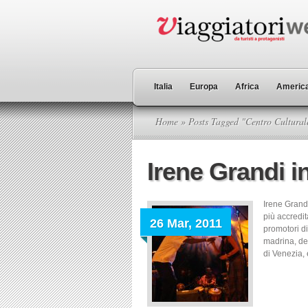
Italia
Europa
Africa
America
Home
» Posts Tagged "Centro Cultural
Irene Grandi i
Irene Grandi
più accredit
26 Mar, 2011
promotori di
madrina, del
di Venezia, 