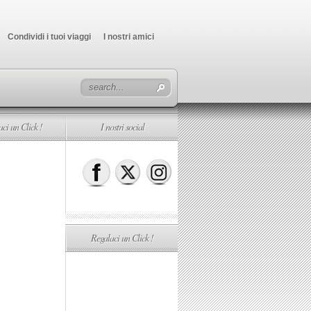
Condividi i tuoi viaggi
I nostri amici
ci un Click !
I nostri social
Regalaci un Click !