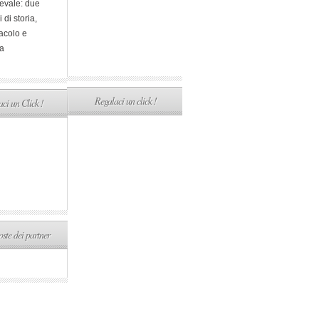
evale: due
i di storia,
acolo e
a
Regalaci un click !
ci un Click !
ste dei partner