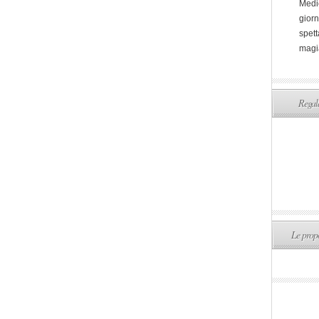
Medi
giorn
spett
magi
Regala
Le propo