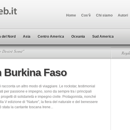
Home
Cos’è
Chi siamo
Autori
 del Nord
Asia
Centro America
Oceania
Sud America
e Desirè Somè"
Regala
n Burkina Faso
 racconta un altro modo di viaggiare. Le rockstar, testimonial
ati per passione e impegno, sono da sempre tra i principali
 progetti di solidarietà e impegno civile. Protagonista, nonché
la V edizione di “Nature”, la fiera del naturale e del benessere
è stata la cantante toscana Irene...