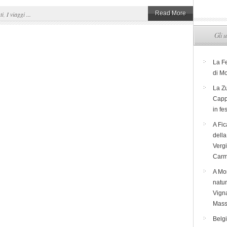
Read More
ti
,
I viaggi ...
Gli u
La F
di M
La Zu
Capp
in fe
A Fic
dell
Verg
Carm
A Mon
natur
Vigna
Mass
Belg