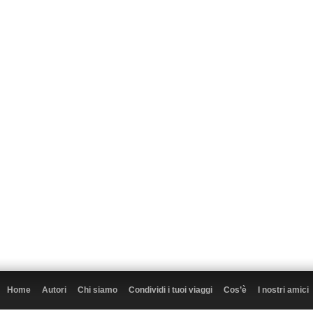
Home
Autori
Chi siamo
Condividi i tuoi viaggi
Cos’è
I nostri amici