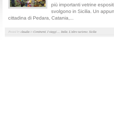
più importanti vetrine esposit
svolgono in Sicilia. Un appu
cittadina di Pedara, Catania,...
Posted by
claudia
in
Continenti
,
I viaggi ...
,
Italia
,
L'altro turismo
,
Sicilia