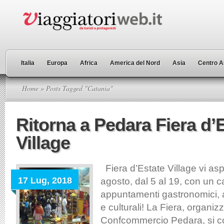
Italia
Europa
Africa
America del Nord
Asia
Centro A
Home
» Posts Tagged "Catania"
Ritorna a Pedara Fiera d’
Village
Fiera d’Estate Village vi as
17 Lug, 2018
agosto, dal 5 al 19, con un c
appuntamenti gastronomici, art
e culturali! La Fiera, organiz
Confcommercio Pedara, si col