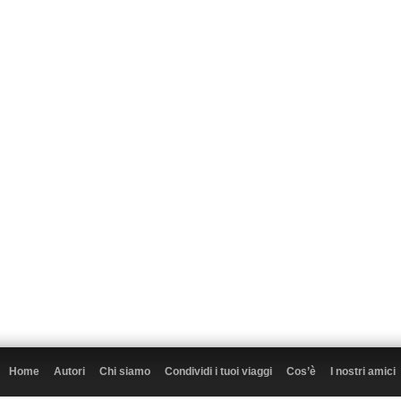
Home
Autori
Chi siamo
Condividi i tuoi viaggi
Cos’è
I nostri amici