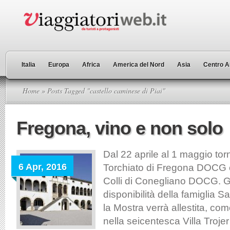
Italia
Europa
Africa
America del Nord
Asia
Centro A
Home
» Posts Tagged "castello caminese di Piai"
Fregona, vino e non solo
Dal 22 aprile al 1 maggio tor
6 Apr, 2016
Torchiato di Fregona DOCG e 
Colli di Conegliano DOCG. Gr
disponibilità della famiglia S
la Mostra verrà allestita, co
nella seicentesca Villa Troje