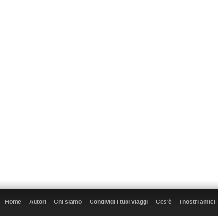
Home
Autori
Chi siamo
Condividi i tuoi viaggi
Cos’è
I nostri amici