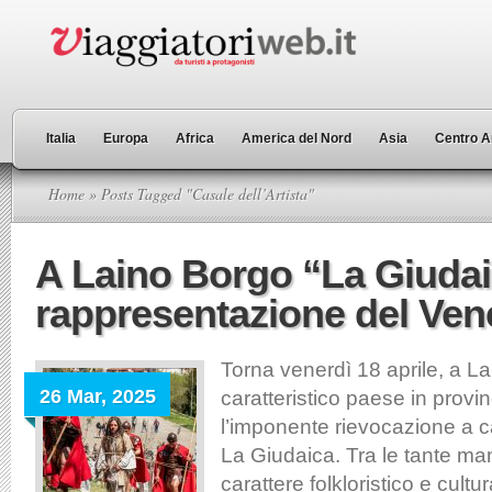
Italia
Europa
Africa
America del Nord
Asia
Centro A
Home
» Posts Tagged "Casale dell’Artista"
A Laino Borgo “La Giudai
rappresentazione del Ven
Torna venerdì 18 aprile, a L
26 Mar, 2025
caratteristico paese in provi
l’imponente rievocazione a ca
La Giudaica. Tra le tante man
carattere folkloristico e cultu