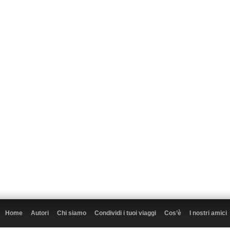
Home
Autori
Chi siamo
Condividi i tuoi viaggi
Cos’è
I nostri amici