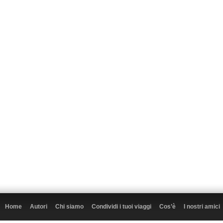
Home
Autori
Chi siamo
Condividi i tuoi viaggi
Cos’è
I nostri amici