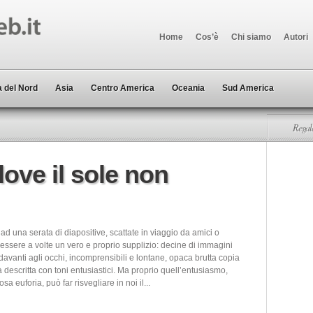
Home
Cos’è
Chi siamo
Autori
 del Nord
Asia
Centro America
Oceania
Sud America
Regala
ove il sole non
ad una serata di diapositive, scattate in viaggio da amici o
essere a volte un vero e proprio supplizio: decine di immagini
davanti agli occhi, incomprensibili e lontane, opaca brutta copia
à descritta con toni entusiastici. Ma proprio quell’entusiasmo,
sa euforia, può far risvegliare in noi il...