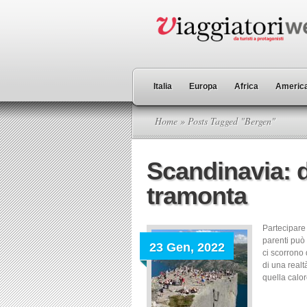
Italia
Europa
Africa
America
Home
» Posts Tagged "Bergen"
Scandinavia: d
tramonta
Partecipare 
parenti può 
23 Gen, 2022
ci scorrono 
di una realt
quella caloro