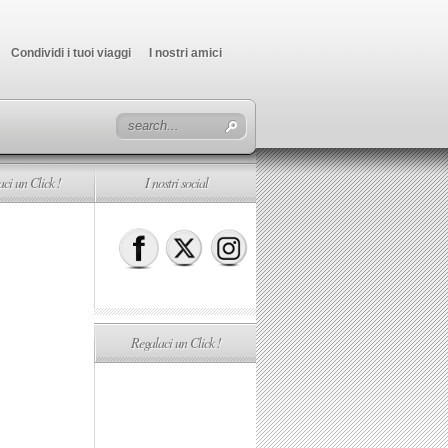
Condividi i tuoi viaggi
I nostri amici
ci un Click !
I nostri social
Regalaci un Click !