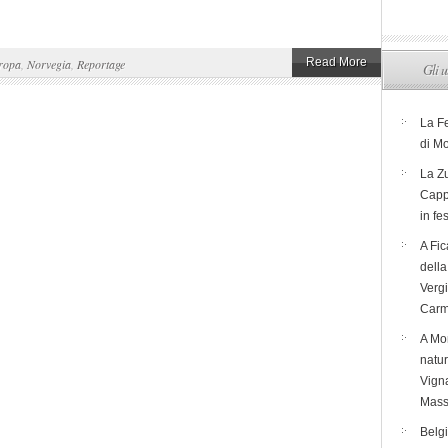
Read More
ropa
,
Norvegia
,
Reportage
Gli u
La F
di M
La Zu
Capp
in fe
A Fic
dell
Verg
Carm
A Mon
natur
Vigna
Mass
Belg