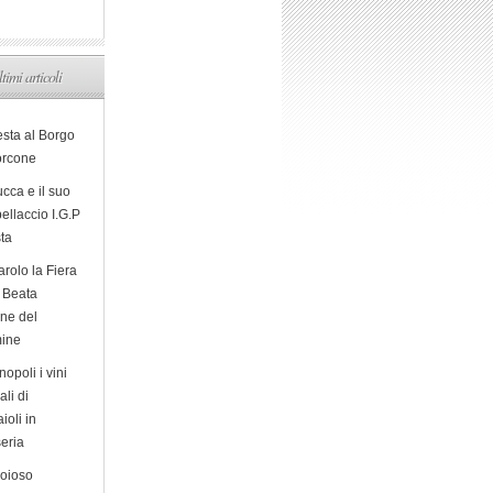
ltimi articoli
esta al Borgo
orcone
cca e il suo
ellaccio I.G.P
sta
arolo la Fiera
a Beata
ine del
ine
opoli i vini
ali di
ioli in
eria
ioioso