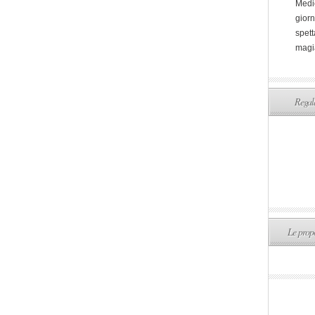
Medi
giorn
spett
magi
Regala
Le propo