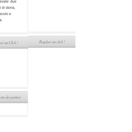
evale: due
i di storia,
acolo e
a
Regalaci un click !
ci un Click !
ste dei partner