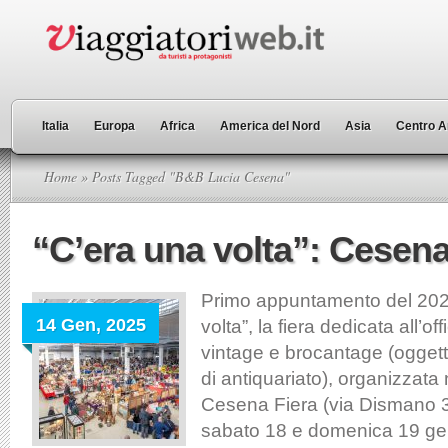
Italia
Europa
Africa
America del Nord
Asia
Centro A
Home
» Posts Tagged "B&B Lucia Cesena"
“C’era una volta”: Cesena 
Primo appuntamento del 202
14 Gen, 2025
volta”, la fiera dedicata all’of
vintage e brocantage (oggett
di antiquariato), organizzata 
Cesena Fiera (via Dismano 
sabato 18 e domenica 19 ge