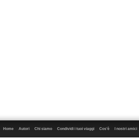
Home
Autori
Chi siamo
Condividi i tuoi viaggi
Cos’è
I nostri amici