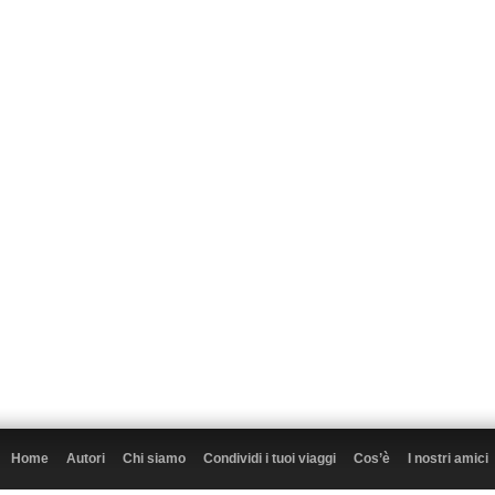
Home
Autori
Chi siamo
Condividi i tuoi viaggi
Cos’è
I nostri amici