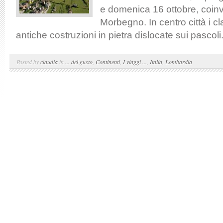
e domenica 16 ottobre, coinv
Morbegno. In centro città i cl
antiche costruzioni in pietra dislocate sui pascoli.
Posted by
claudia
in
... del gusto
,
Continenti
,
I viaggi ...
,
Italia
,
Lombardia