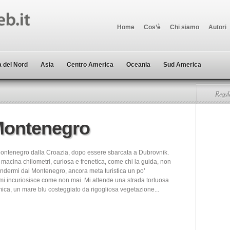
Home
Cos’è
Chi siamo
Autori
 del Nord
Asia
Centro America
Oceania
Sud America
Regala
Montenegro
ontenegro dalla Croazia, dopo essere sbarcata a Dubrovnik.
macina chilometri, curiosa e frenetica, come chi la guida, non
endermi dal Montenegro, ancora meta turistica un po’
 mi incuriosisce come non mai. Mi attende una strada tortuosa
ca, un mare blu costeggiato da rigogliosa vegetazione...