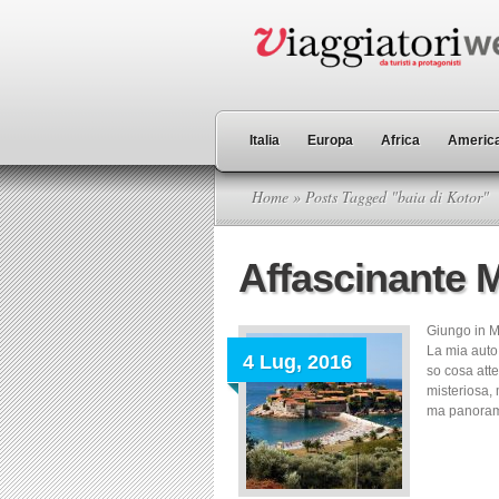
Italia
Europa
Africa
America
Home
» Posts Tagged "baia di Kotor"
Affascinante 
Giungo in M
La mia auto 
4 Lug, 2016
so cosa att
misteriosa,
ma panorami