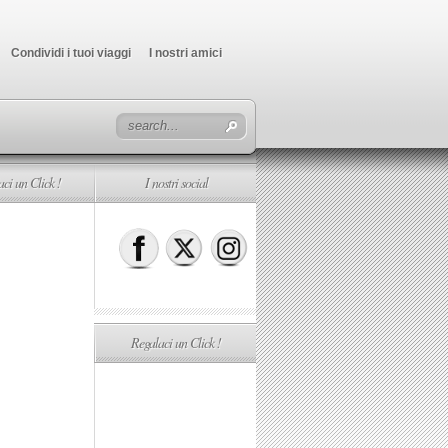
Condividi i tuoi viaggi
I nostri amici
ci un Click !
I nostri social
Regalaci un Click !