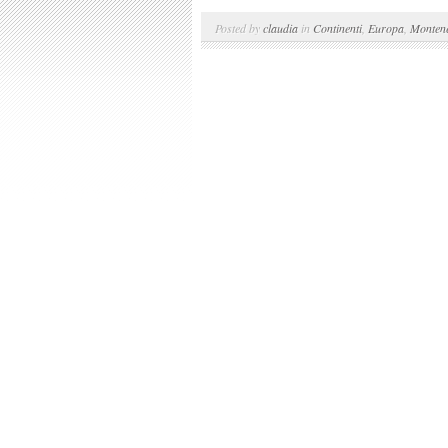
Posted by
claudia
in
Continenti
,
Europa
,
Monten