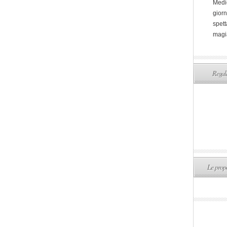
Medi
giorn
spett
magi
Regala
Le propo