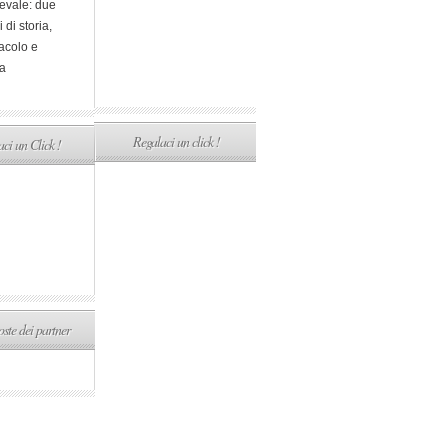
evale: due
i di storia,
acolo e
a
Regalaci un click !
ci un Click !
ste dei partner