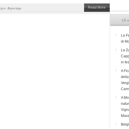
Read More
egro
,
Reportage
Gli u
La F
di M
La Zu
Capp
in fe
A Fic
dell
Verg
Carm
A Mon
natur
Vigna
Mass
Belg