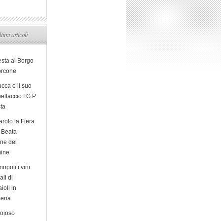
ltimi articoli
esta al Borgo
orcone
cca e il suo
ellaccio I.G.P
sta
arolo la Fiera
a Beata
ine del
ine
opoli i vini
ali di
ioli in
eria
ioioso