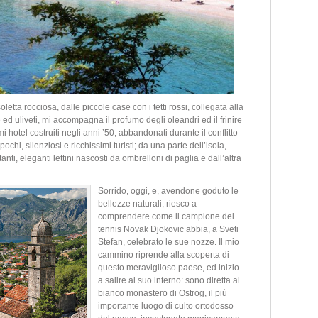
oletta rocciosa, dalle piccole case con i tetti rossi, collegata alla
 ed uliveti, mi accompagna il profumo degli oleandri ed il frinire
i hotel costruiti negli anni ’50, abbandonati durante il conflitto
ochi, silenziosi e ricchissimi turisti; da una parte dell’isola,
anti, eleganti lettini nascosti da ombrelloni di paglia e dall’altra
Sorrido, oggi, e, avendone goduto le
bellezze naturali, riesco a
comprendere come il campione del
tennis Novak Djokovic abbia, a Sveti
Stefan, celebrato le sue nozze. Il mio
cammino riprende alla scoperta di
questo meraviglioso paese, ed inizio
a salire al suo interno: sono diretta al
bianco monastero di Ostrog, il più
importante luogo di culto ortodosso