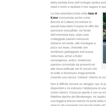
della merlata torre dell’orologio (antica por
mare e inizio a studiare il mio vagare in q
La mia avventura inizia nella
baia di
Kotor
(conosciuta anche come
Bocche di Cattaro) ed entrare in
questa baia dalla Croazia mi offre dei
panorami mozzafiato: sul fondo
dell’omonima baia, dopo aver
costeggiato paesini minuscoli
immersi nel verde, alte montagne a
picco sul mare, chiesette che
sembrano galleggiare sull’acqua,
nella baia, arrivo a Kotor:
meraviglioso, antico, misterioso
paesino circondato da possenti ed
alte mura edificate nel IX secolo che
di notte si illuminano magicamente,
creando una mezza “collana” intorno al cent
Non è difficile cercare un alloggio; qui, le 
disponibili e mi indicano l’abitazione di un
centro storico. A braccia aperte e con un en
frittelline tipiche del Montenegro, mi ospit
una leggera brezza marina mi porta della mu
ragazzi sta suonando nel piccolo teatro all’ap