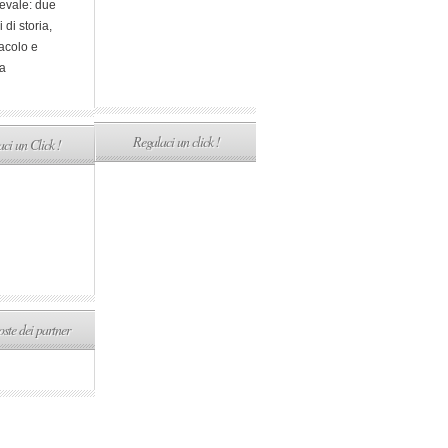
evale: due
i di storia,
acolo e
a
Regalaci un click !
ci un Click !
ste dei partner