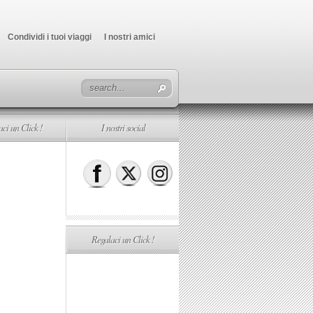
Condividi i tuoi viaggi
I nostri amici
ci un Click !
I nostri social
Regalaci un Click !