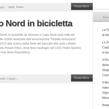
Read More
aggi ...
,
Italia
,
Veneto
Gli u
 Nord in bicicletta
La F
i fiordi, in bicicletta da Venezia a Capo Nord sulla rotta del
di M
te ciclisti veneziani dell’associazione “Pedale veneziano”
La Zu
1913 alla ricerca della fonte del baccalà alle isole Lofoten
Capp
colo Polare Artico, dove fece naufragio nel 1431 Pietro Querini,
l mar della Repubblica...
in fe
A Fic
dell
Verg
Carm
Read More
nenti
,
I viaggi ...
A Mon
natur
Vigna
Mass
Belg