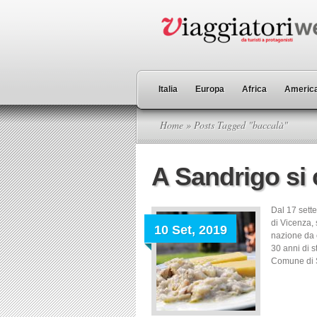
Italia
Europa
Africa
America
Home
» Posts Tagged "baccalà"
A Sandrigo si 
Dal 17 sett
di Vicenza, 
10 Set, 2019
nazione da c
30 anni di s
Comune di S