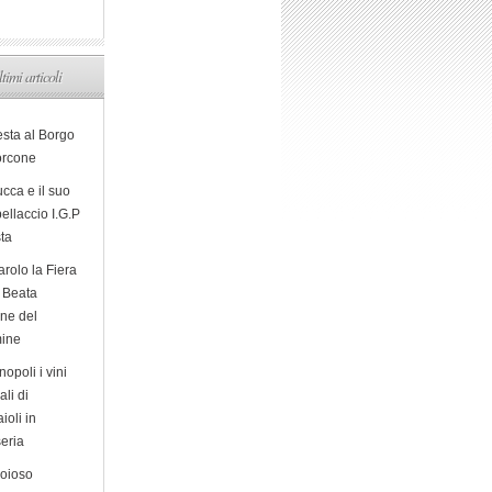
ltimi articoli
esta al Borgo
orcone
cca e il suo
ellaccio I.G.P
sta
arolo la Fiera
a Beata
ine del
ine
opoli i vini
ali di
ioli in
eria
ioioso