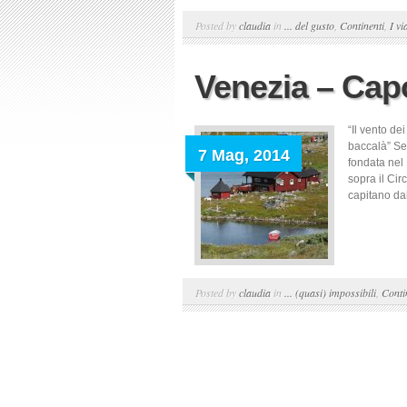
Posted by
claudia
in
... del gusto
,
Continenti
,
I vi
Venezia – Capo
“Il vento de
baccalà” Set
7 Mag, 2014
fondata nel 
sopra il Cir
capitano da
Posted by
claudia
in
... (quasi) impossibili
,
Conti