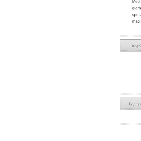
Medi
giorn
spett
magi
Regala
Le propo