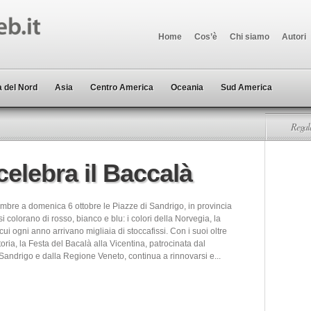
Home
Cos’è
Chi siamo
Autori
 del Nord
Asia
Centro America
Oceania
Sud America
Regala
celebra il Baccalà
embre a domenica 6 ottobre le Piazze di Sandrigo, in provincia
si colorano di rosso, bianco e blu: i colori della Norvegia, la
ui ogni anno arrivano migliaia di stoccafissi. Con i suoi oltre
toria, la Festa del Bacalà alla Vicentina, patrocinata dal
andrigo e dalla Regione Veneto, continua a rinnovarsi e...