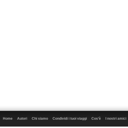
Home
Autori
Chi siamo
Condividi i tuoi viaggi
Cos’è
I nostri amici