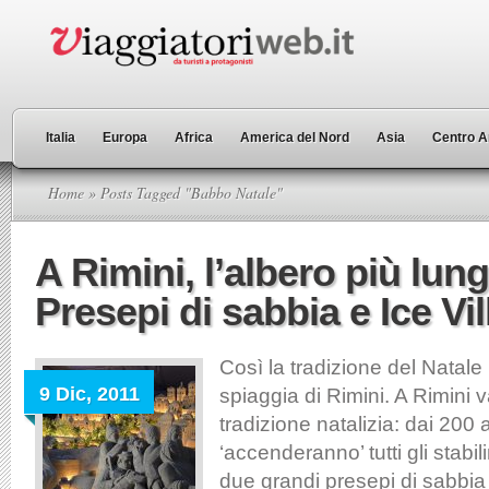
Italia
Europa
Africa
America del Nord
Asia
Centro A
Home
» Posts Tagged "Babbo Natale"
A Rimini, l’albero più lung
Presepi di sabbia e Ice Vi
Così la tradizione del Natale 
9 Dic, 2011
spiaggia di Rimini. A Rimini v
tradizione natalizia: dai 200 
‘accenderanno’ tutti gli stabil
due grandi presepi di sabbia