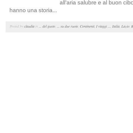
all’aria salubre e al buon cib
hanno una storia...
Posted by
claudia
in
... del gusto
,
... su due ruote
,
Continenti
,
I viaggi ...
,
Italia
,
Lazio
,
R