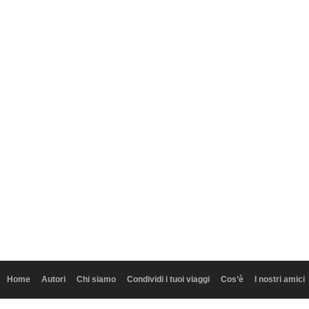
Home
Autori
Chi siamo
Condividi i tuoi viaggi
Cos’è
I nostri amici