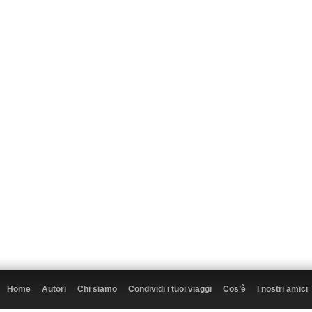
Home
Autori
Chi siamo
Condividi i tuoi viaggi
Cos’è
I nostri amici