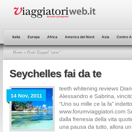
Italia
Europa
Africa
America del Nord
Asia
Centro A
Home
» Posts Tagged "anse"
Seychelles fai da te
teeth whitening reviews Diari
14 Nov, 2011
Alessandro e Sabrina, vincit
“Uno su mille ce la fa” indett
www.forumviaggiatori.com Se
dalla frenesia della vita quo
una pausa da tutto, allora un