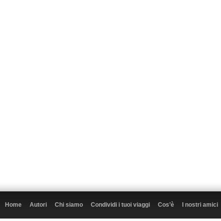
Home
Autori
Chi siamo
Condividi i tuoi viaggi
Cos’è
I nostri amici