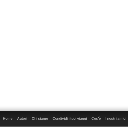
Home
Autori
Chi siamo
Condividi i tuoi viaggi
Cos’è
I nostri amici