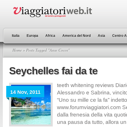
Italia
Europa
Africa
America del Nord
Asia
Centro A
Home
» Posts Tagged "Anse Cocos"
Seychelles fai da te
teeth whitening reviews Diari
14 Nov, 2011
Alessandro e Sabrina, vincit
“Uno su mille ce la fa” indett
www.forumviaggiatori.com Se
dalla frenesia della vita quo
una pausa da tutto, allora un