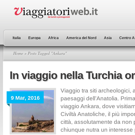
Italia
Europa
Africa
America del Nord
Asia
Centro A
Home
» Posts Tagged "Ankara"
In viaggio nella Turchia or
Viaggio tra siti archeologici, 
9 Mar, 2016
paesaggi dell’Anatolia. Prim
viaggio Ankara, dove visitia
Civiltà Anatoliche, il più imp
città, assolutamente da non 
chiunque nutra un interesse 