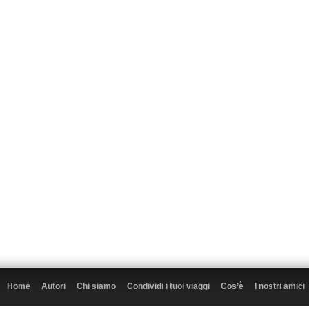
Home
Autori
Chi siamo
Condividi i tuoi viaggi
Cos’è
I nostri amici