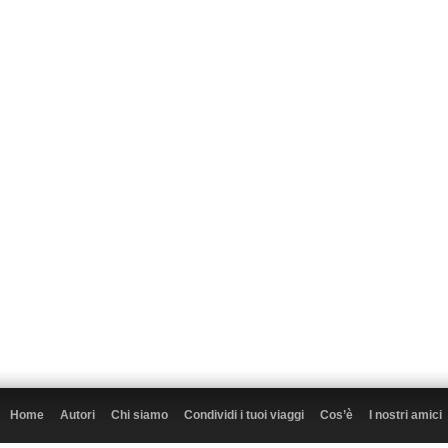
Home
Autori
Chi siamo
Condividi i tuoi viaggi
Cos’è
I nostri amici