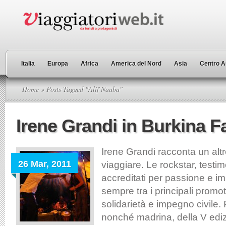
Italia
Europa
Africa
America del Nord
Asia
Centro A
Home
» Posts Tagged "Alif Naaba"
Irene Grandi in Burkina F
Irene Grandi racconta un alt
26 Mar, 2011
viaggiare. Le rockstar, testim
accreditati per passione e 
sempre tra i principali promoto
solidarietà e impegno civile.
nonché madrina, della V edizi