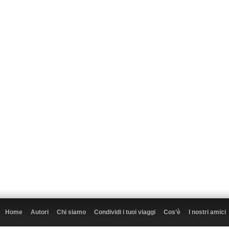
Home
Autori
Chi siamo
Condividi i tuoi viaggi
Cos’è
I nostri amici