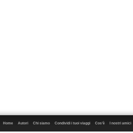
Home
Autori
Chi siamo
Condividi i tuoi viaggi
Cos’è
I nostri amici