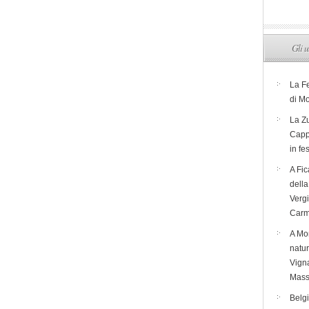
Gli u
La F
di M
La Zu
Capp
in fe
A Fic
dell
Verg
Carm
A Mon
natur
Vigna
Mass
Belg