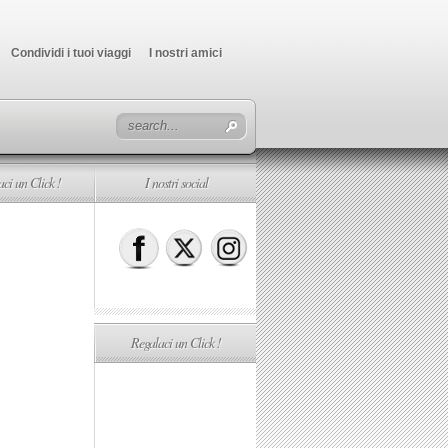
Condividi i tuoi viaggi
I nostri amici
ci un Click !
I nostri social
Regalaci un Click !