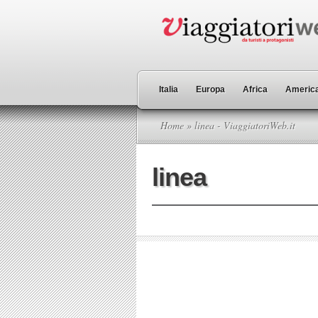
Italia
Europa
Africa
America
Home
» linea - ViaggiatoriWeb.it
linea