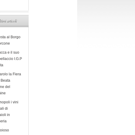
ltimi articoli
esta al Borgo
orcone
cca e il suo
ellaccio I.G.P
sta
arolo la Fiera
a Beata
ine del
ine
opoli i vini
ali di
ioli in
eria
ioioso