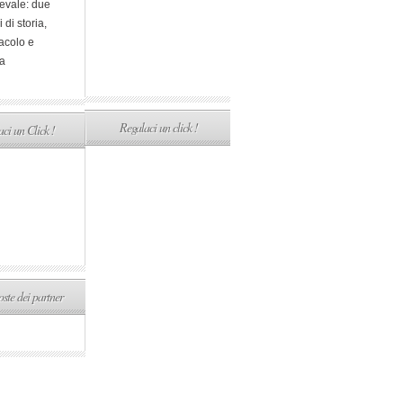
evale: due
i di storia,
acolo e
a
Regalaci un click !
ci un Click !
ste dei partner