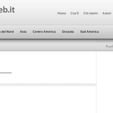
Home
Cos’è
Chi siamo
Autori
 del Nord
Asia
Centro America
Oceania
Sud America
Regala