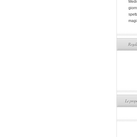
Medi
giorn
spett
magi
Regala
Le propo