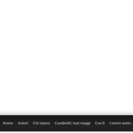
Home
Autori
Chi siamo
Condividi i tuoi viaggi
Cos’è
I nostri amici