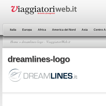
Italia
Europa
Africa
America del Nord
Asia
Centro A
Home
» dreamlines-logo - ViaggiatoriWeb.it
dreamlines-logo