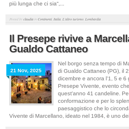
più lunga che ci sia“,...
Posted by
claudia
in
Continenti
,
Italia
,
L'altro turismo
,
Lombardia
Il Presepe rivive a Marcel
Gualdo Cattaneo
Nel borgo senza tempo di Ma
21 Nov, 2025
di Gualdo Cattaneo (PG), il 2
dicembre e ancora l’1, 5 e 6 
Presepe Vivente, evento ch
quest’anno 41 candeline. Per
conformazione e per lo sple
paesaggistico che lo circond
Vivente di Marcellano, ideato nel 1984, è uno dei p