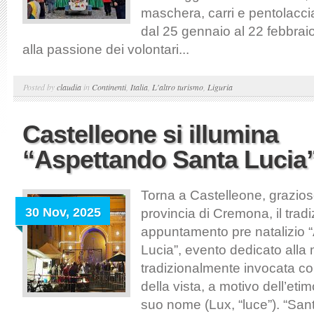
maschera, carri e pentolacc
dal 25 gennaio al 22 febbraio
alla passione dei volontari...
Posted by
claudia
in
Continenti
,
Italia
,
L'altro turismo
,
Liguria
Castelleone si illumina
“Aspettando Santa Lucia
Torna a Castelleone, grazios
30 Nov, 2025
provincia di Cremona, il trad
appuntamento pre natalizio 
Lucia”, evento dedicato alla m
tradizionalmente invocata co
della vista, a motivo dell’etim
suo nome (Lux, “luce”). “Sant