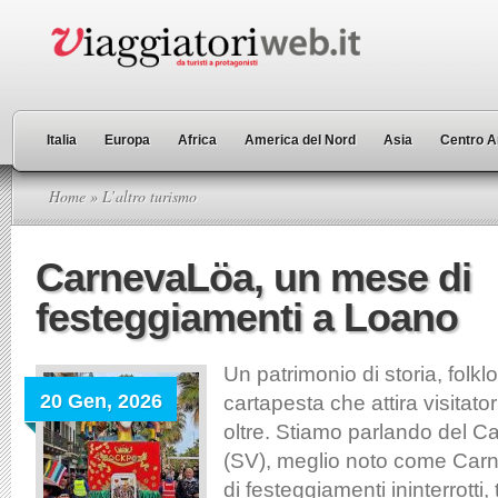
Italia
Europa
Africa
America del Nord
Asia
Centro A
Home
» L’altro turismo
CarnevaLöa, un mese di
festeggiamenti a Loano
Un patrimonio di storia, folklo
20 Gen, 2026
cartapesta che attira visitatori
oltre. Stiamo parlando del C
(SV), meglio noto come Car
di festeggiamenti ininterrotti, t