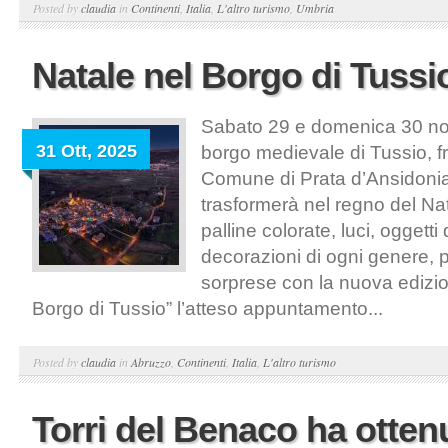
Posted by
claudia
in
Continenti
,
Italia
,
L'altro turismo
,
Umbria
Natale nel Borgo di Tussi
Sabato 29 e domenica 30 nov
31 Ott, 2025
borgo medievale di Tussio, f
Comune di Prata d’Ansidonia
trasformerà nel regno del Na
palline colorate, luci, oggetti 
decorazioni di ogni genere, p
sorprese con la nuova edizio
Borgo di Tussio” l’atteso appuntamento...
Posted by
claudia
in
Abruzzo
,
Continenti
,
Italia
,
L'altro turismo
Torri del Benaco ha ottenu