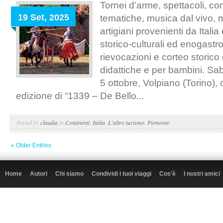
Tornei d’arme, spettacoli, c
19 Set, 2025
tematiche, musica dal vivo, 
artigiani provenienti da Italia
storico-culturali ed enogastr
rievocazioni e corteo storico 
didattiche e per bambini. S
5 ottobre, Volpiano (Torino), 
edizione di “1339 – De Bello...
Posted by
claudia
in
Continenti
,
Italia
,
L'altro turismo
,
Piemonte
« Older Entries
Home
Autori
Chi siamo
Condividi i tuoi viaggi
Cos’è
I nostri amici