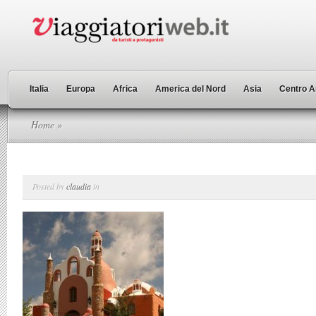
Italia
Europa
Africa
America del Nord
Asia
Centro A
Home
»
Posted by
claudia
in