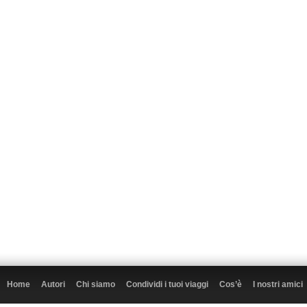
Home
Autori
Chi siamo
Condividi i tuoi viaggi
Cos’è
I nostri amici