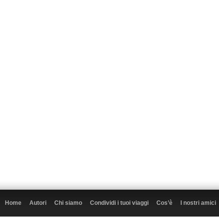
Home
Autori
Chi siamo
Condividi i tuoi viaggi
Cos’è
I nostri amici