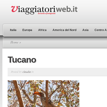
Italia
Europa
Africa
America del Nord
Asia
Centro A
Home
»
Tucano
Posted by
claudia
in