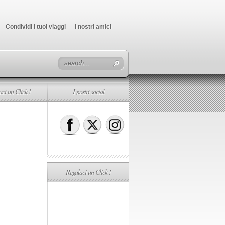
Condividi i tuoi viaggi
I nostri amici
ci un Click !
I nostri social
Regalaci un Click !