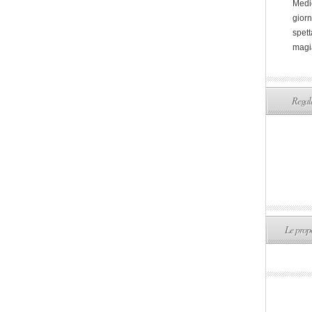
Medi
giorn
spett
magi
Regala
Le propo