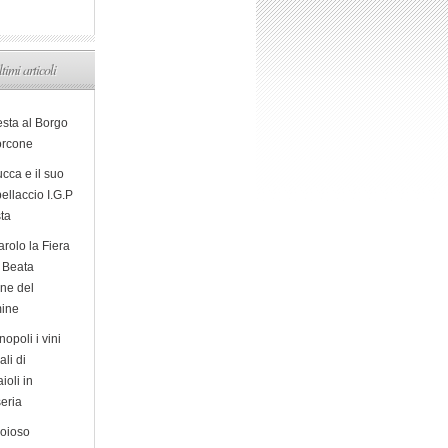
ltimi articoli
esta al Borgo
orcone
cca e il suo
ellaccio I.G.P
sta
arolo la Fiera
a Beata
ine del
ine
opoli i vini
ali di
ioli in
eria
ioioso