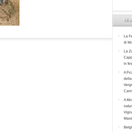
Gli u
La F
di M
La Zu
Capp
in fe
A Fic
dell
Verg
Carm
A Mon
natur
Vigna
Mass
Belg