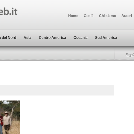
Home
Cos’è
Chi siamo
Autori
 del Nord
Asia
Centro America
Oceania
Sud America
Regala