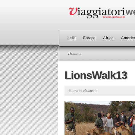
Italia
Europa
Africa
America
Home
»
LionsWalk13
Posted by
claudia
in