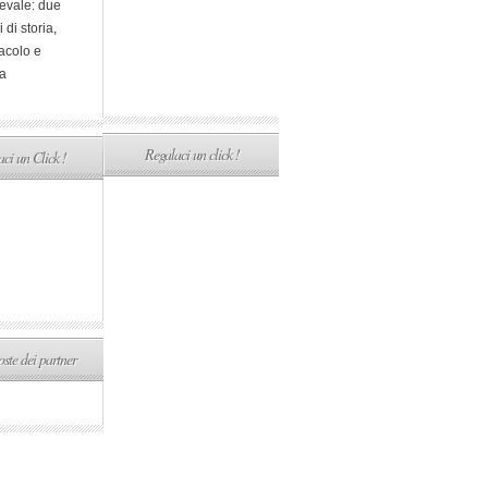
evale: due
i di storia,
acolo e
a
Regalaci un click !
ci un Click !
ste dei partner