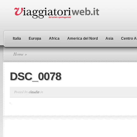
Italia
Europa
Africa
America del Nord
Asia
Centro A
Home
»
DSC_0078
Posted by
claudia
in