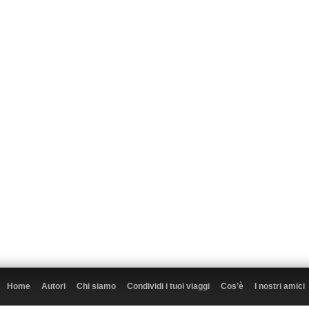
Home
Autori
Chi siamo
Condividi i tuoi viaggi
Cos’è
I nostri amici