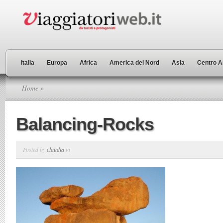
Italia
Europa
Africa
America del Nord
Asia
Centro A
Home
»
Balancing-Rocks
Posted by
claudia
in