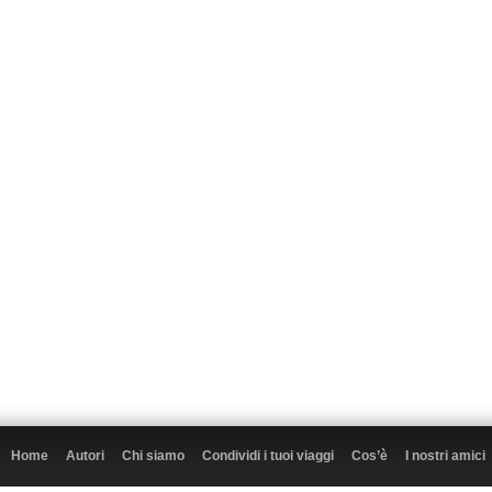
Home
Autori
Chi siamo
Condividi i tuoi viaggi
Cos’è
I nostri amici