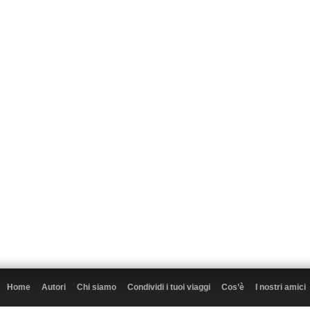
Home
Autori
Chi siamo
Condividi i tuoi viaggi
Cos’è
I nostri amici