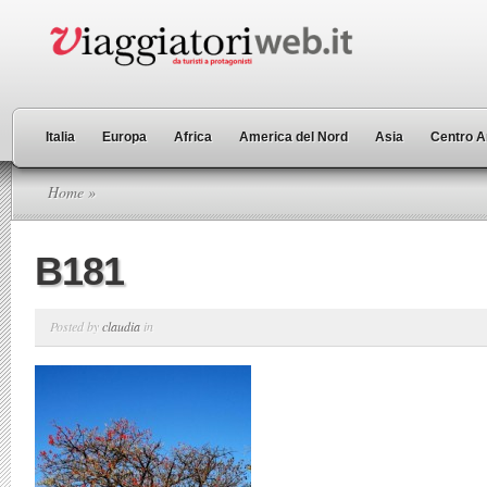
Italia
Europa
Africa
America del Nord
Asia
Centro A
Home
»
B181
Posted by
claudia
in