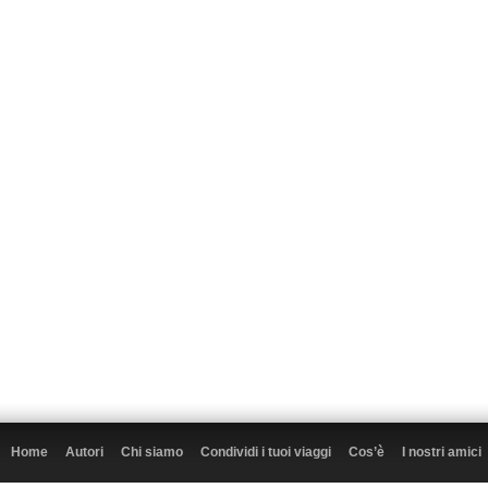
Home
Autori
Chi siamo
Condividi i tuoi viaggi
Cos’è
I nostri amici