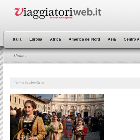
Italia
Europa
Africa
America del Nord
Asia
Centro A
Home
»
Posted by
claudia
in