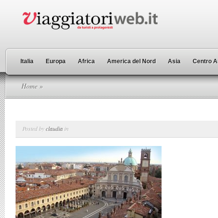
Italia
Europa
Africa
America del Nord
Asia
Centro A
Home
»
Posted by
claudia
in