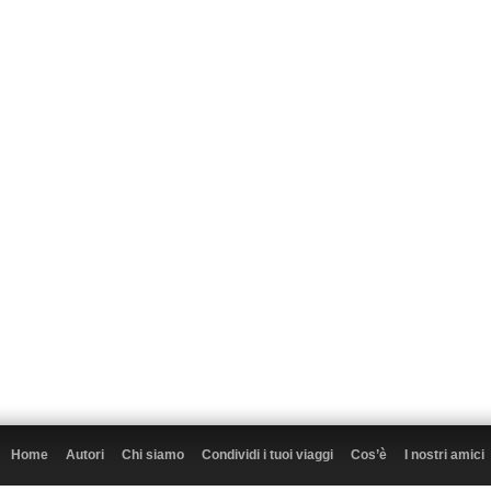
Home
Autori
Chi siamo
Condividi i tuoi viaggi
Cos’è
I nostri amici