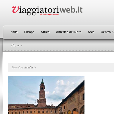
Italia
Europa
Africa
America del Nord
Asia
Centro A
Home
»
Posted by
claudia
in