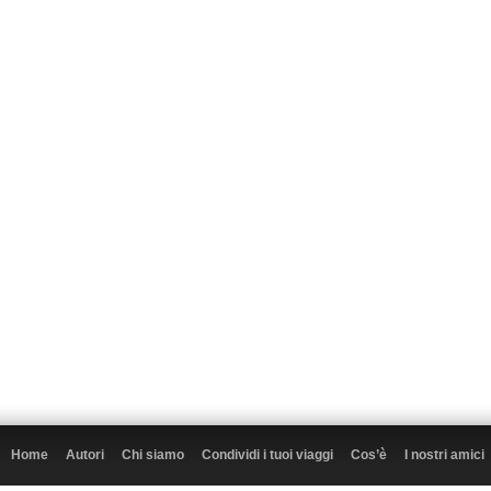
Home
Autori
Chi siamo
Condividi i tuoi viaggi
Cos’è
I nostri amici