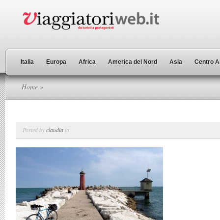
Italia
Europa
Africa
America del Nord
Asia
Centro A
Home
»
Posted by
claudia
in