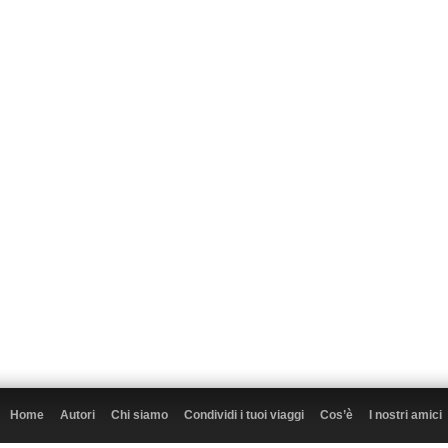
Home
Autori
Chi siamo
Condividi i tuoi viaggi
Cos’è
I nostri amici