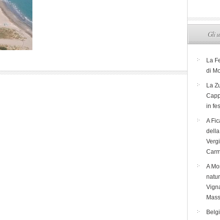
Gli u
La F
di M
La Zu
Capp
in fe
A Fic
dell
Verg
Carm
A Mon
natur
Vigna
Mass
Belg