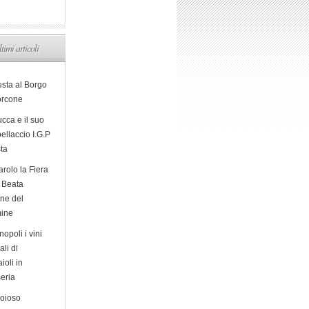
ltimi articoli
esta al Borgo
orcone
cca e il suo
ellaccio I.G.P
sta
arolo la Fiera
a Beata
ine del
ine
opoli i vini
ali di
ioli in
eria
ioioso