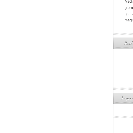
Medi
giorn
spett
magi
Regala
Le propo