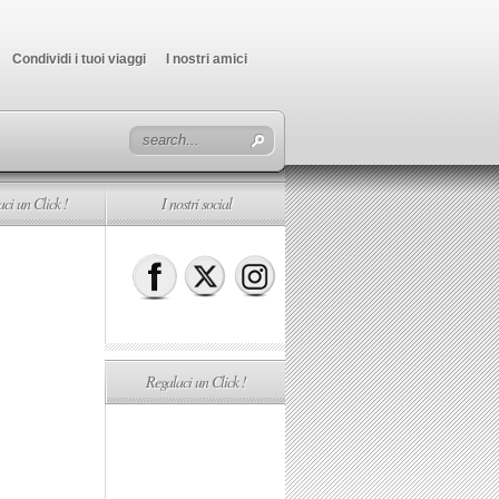
Condividi i tuoi viaggi
I nostri amici
ci un Click !
I nostri social
Regalaci un Click !