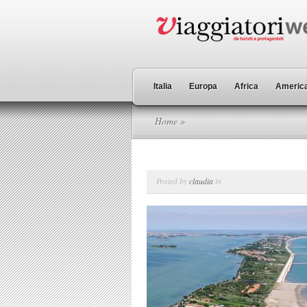
Italia
Europa
Africa
America
Home
»
Posted by
claudia
in