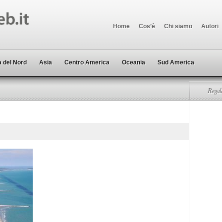
Home
Cos’è
Chi siamo
Autori
 del Nord
Asia
Centro America
Oceania
Sud America
Regala