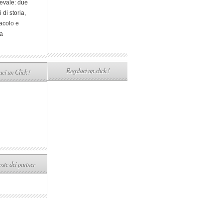
evale: due
i di storia,
acolo e
a
Regalaci un click !
ci un Click !
ste dei partner